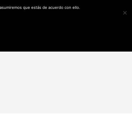
 asumiremos que estás de acuerdo con ello.
0
0
LSOS
N
O
H
A
Y
P
R
O
D