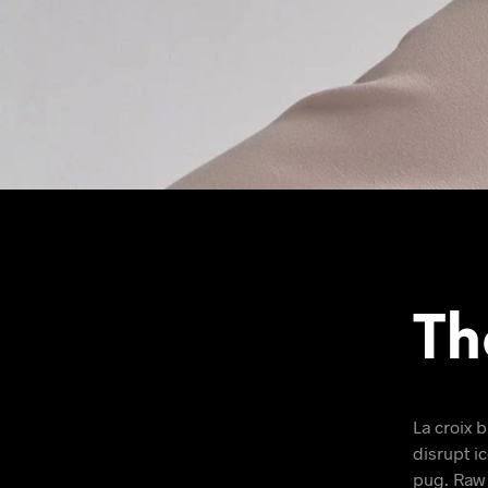
Th
La croix b
disrupt i
pug. Raw 