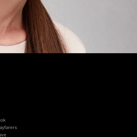
U
C
T
O
S
E
N
E
L
C
A
R
R
I
T
O
.
ook
ayfarers
ave