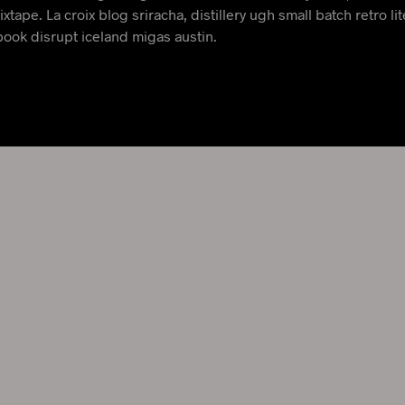
xtape. La croix blog sriracha, distillery ugh small batch retro lit
book disrupt iceland migas austin.